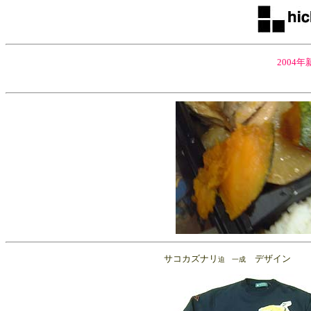
2004年
2004
サコカズナリ
デザイン
迫 一成