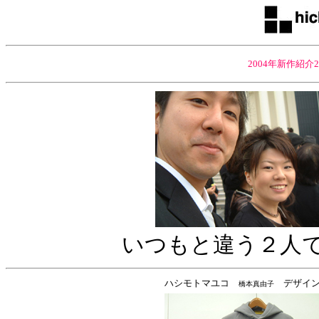
2004年新作紹介20
いつもと違う２人
ハシモトマユコ
デザイ
橋本真由子