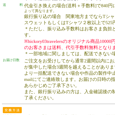
送 料
代金引き換えの場合[送料＋手数料]で840
よって異なります。
銀行振り込の場合 関東地方までならTシャツ
スウェットもしくはTシャツ２枚以上で525
＊ただし、振り込み手数料はお客さま負担
す。
※
hickory03travelersのオリジナル商品
1000
のお客さまは送料、代引手数料無料となり
＊一部地域に関しましては、配送できない
お届け日数
ご注文をお受けしてから通常2週間以内にお
が集中した場合3週間を越えることがありま
より一括配送できない場合や作品の製作中止
mailにてご連絡致します。お届けの日時の
あらかじめご了承下さい。
また、銀行振り込みの方は、入金確認後の
了承ください。