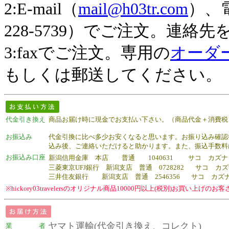
2:E-mail（
mail@h03tr.com
）、電
228-5739）でご注文。連
3:faxでご注文。専用の
オーダ
もしくは郵送してください。
代金引き換え
商品お届け時に現金でお支払い下さい。（商品代金＋消費税＋
お振込み
代金引換に比べ多少お安くなると思います。お振り込み確認
込み後、ご連絡いただけると助かります。また、振込手数料
お振込み口座
新潟信用金庫 本店 普通 1040631 サコ カズナ
三菱東京UFJ銀行 新潟支店 普通 0728282 サコ カ
三井住友銀行 新潟支店 普通 2546356 サコ カズ
※hickory03travelersのオリジナル商品10000円以上(税別)お買い上
ヤマト運輸(代金引き換え、コレクト)
業 者