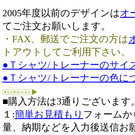
2005年度以前のデザインは
オ
てご注文お願いします。
・FAX、郵送でご注文の方は
トアウトしてご利用下さい。
●Ｔシャツ/トレーナーのサイ
●Ｔシャツ/トレーナーの色に
■購入方法は3通りございます
１:
簡単お見積もり
フォームか
量、納期などを入力後送信お