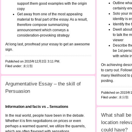
Outline what 
support them good examples with the origin
certainly e
copy
Solo your m
Get away from one of the most appealing
identity is 
material to final part of the essay. As a result,
Identify the 
therefore compose summarizing
Dwell about s
announcement which conveys a
to talk the 
consideration-provoking strategy
viewer
At long last, proofread your essay to get an awesome
Describe the
sign.
be 1st perso
with while i
Published on 2015年12月2日 3:11 PM.
On achieving descri
Filed under:
未分類
to carry out. Follo
many likelihood to 
posting.
Argumentative Essay – the skill of
Persuasion
Published on 2015年
Filed under:
未分類
Information and facts vs .. Sensations
What shall be
In the real world, people have been in the debate.
Whether it is firm negotiations on prices or even
location releva
perhaps a warmed quarrel, we utilize the quarrels,
could have?
which are often flavored with sensations.