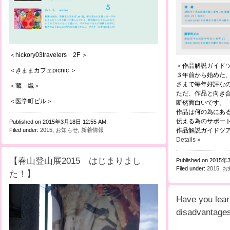
＜hickory03travelers 2F ＞
＜作品解説ガイド
＜きままカフェpicnic ＞
３年前から始めた
さまで毎年好評な
＜蔵 織＞
ただ、作品と向き
＜医学町ビル＞
断然面白いです。
作品は何の為にあ
伝える為のサポー
Published on 2015年3月18日 12:55 AM.
Filed under:
2015
,
お知らせ
,
新着情報
作品解説ガイドツ
Details »
【春山登山展2015 はじまりまし
Published on 2015年
Filed under:
2015
,
お
た！】
Have you lear
disadvantage