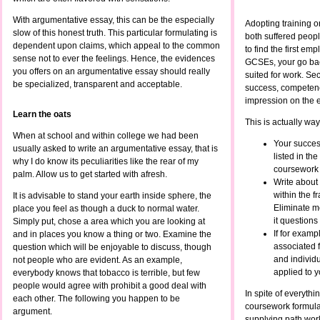
With argumentative essay, this can be the especially
Adopting training o
slow of this honest truth. This particular formulating is
both suffered peopl
dependent upon claims, which appeal to the common
to find the first em
sense not to ever the feelings. Hence, the evidences
GCSEs, your go bac
you offers on an argumentative essay should really
suited for work. Se
be specialized, transparent and acceptable.
success, competenc
impression on the 
Learn the oats
This is actually way
When at school and within college we had been
Your succes
usually asked to write an argumentative essay, that is
listed in th
why I do know its peculiarities like the rear of my
coursework
palm. Allow us to get started with afresh.
Write about
within the f
It is advisable to stand your earth inside sphere, the
Eliminate me
place you feel as though a duck to normal water.
it questions
Simply put, chose a area which you are looking at
If for exampl
and in places you know a thing or two. Examine the
associated 
question which will be enjoyable to discuss, though
and individ
not people who are evident. As an example,
applied to 
everybody knows that tobacco is terrible, but few
people would agree with prohibit a good deal with
In spite of everythi
each other. The following you happen to be
coursework formula
argument.
supplying path wo