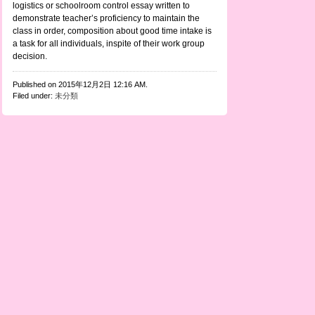
logistics or schoolroom control essay written to
demonstrate teacher’s proficiency to maintain the
class in order, composition about good time intake is
a task for all individuals, inspite of their work group
decision.
Published on 2015年12月2日 12:16 AM.
Filed under:
未分類