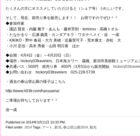
たくさんの方にオススメしていただけると（シェア等）うれしいです。
そして、現在、前売り券を販売します！！ お得ですのでぜひ＾＾
◆参加作家
・諏訪 賢史・内藤 雅子・あんも・藤井芳則・tomizou・高橋トオル
・たなかるり・広瀬 義貴・カンダアキラ・ワタナベメイ・迫 一成
・KIKIKO・野中 春花・大方 美穂・近藤実可子・荒木康太・赤松 大
・小川 定信・高木 秀俊・山田 明日香 ほか
◆会期：4月4日（金）～4月20日（日）
◆場所：hickory03travelers、日本海タワー、蔵織、新潟市美術館ミュージア
◆共通パス：500円 前売り券 400円（3月5日から販売開始
hickory03travel
◆お問い合わせ hickory03travelers 025-228-5739
・過去の春山登山展の様子はこちら
http://www.h03tr.com/haruyama/
ご来場お待ちしております＾＾
迫一成
Published on 2014年3月11日 10:33 PM.
Filed under:
2014
Tags:
アート
,
新潟
,
春山登山展2014
,
観光