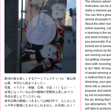
The obvious advant
instruction can be d
really a massive ga
You can find a grea
almost all people h
About the other han
online learning. L
e-learning is the w
and what of today’s
you personally. If 
turmoil we’re belo
being reduce by the
are running out qui
not getting change
does with receiving
to do? Well. All le
of award winning onl
a method that is po
新潟の春を楽しくするアートフェスティバル「春山登
elearning, your gas
山展」本日から始まりました～
drive into a classro
写真、イラスト、刺繍、立体、小説（！）など・・・
propane and mainte
会場となっているお店や建物の雰囲気も楽しみつつ、
by not incorporatin
作品を楽しんでくださいね。
the air, driving that
来年以降の開催につきましては検討中で、もしかした
our atmosphere. Thin
ら今年が最後になるかもしれません。お見逃しなく！
will take to produ