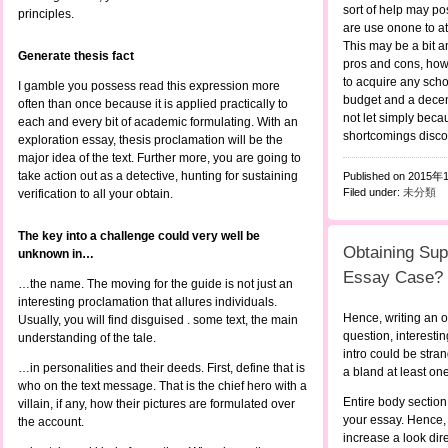
sort of help may pos
principles.
are use onone to at
This may be a bit an
Generate thesis fact
pros and cons, howev
to acquire any schoo
I gamble you possess read this expression more
budget and a decen
often than once because it is applied practically to
not let simply bec
each and every bit of academic formulating. With an
shortcomings disco
exploration essay, thesis proclamation will be the
major idea of the text. Further more, you are going to
take action out as a detective, hunting for sustaining
Published on 2015年
Filed under:
未分類
verification to all your obtain.
The key into a challenge could very well be
Obtaining Supe
unknown in…
Essay Case?
…the name. The moving for the guide is not just an
interesting proclamation that allures individuals.
Hence, writing an o
Usually, you will find disguised . some text, the main
question, interesti
understanding of the tale.
intro could be stran
…in personalities and their deeds. First, define that is
a bland at least one
who on the text message. That is the chief hero with a
Entire body section 
villain, if any, how their pictures are formulated over
your essay. Hence, 
the account.
increase a look direc