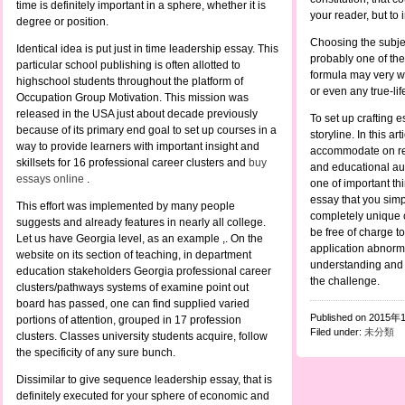
time is definitely important in a sphere, whether it is
your reader, but to 
degree or position.
Choosing the subject
Identical idea is put just in time leadership essay. This
probably one of the
particular school publishing is often allotted to
formula may very we
highschool students throughout the platform of
or even any true-lif
Occupation Group Motivation. This mission was
released in the USA just about decade previously
To set up crafting es
because of its primary end goal to set up courses in a
storyline. In this ar
way to provide learners with important insight and
accommodate on res
skillsets for 16 professional career clusters and
buy
and educational aut
essays online
.
one of important th
essay that you simpl
This effort was implemented by many people
completely unique 
suggests and already features in nearly all college.
be free of charge to 
Let us have Georgia level, as an example ,. On the
application abnorma
website on its section of teaching, in department
understanding and 
education stakeholders Georgia professional career
the challenge.
clusters/pathways systems of examine point out
board has passed, one can find supplied varied
Published on 2015年
portions of attention, grouped in 17 profession
Filed under:
未分類
clusters. Classes university students acquire, follow
the specificity of any sure bunch.
Dissimilar to give sequence leadership essay, that is
definitely executed for your sphere of economic and