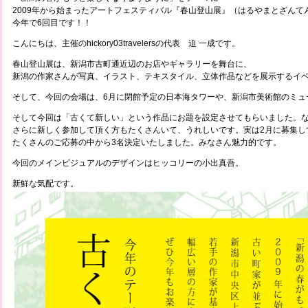
2009年から始まったアートフェスティバル『春山登山展』（はるやまとざんて
今年で6回目です！！
こんにちは、主催のhickory03travelersの代表 迫 一成です。
春山登山展は、新潟市古町通近辺のお店やギャラリーを舞台に、
新潟の作家さんが写真、イラスト、テキスタイル、立体作品などを展示するイ
そして、今回の会場は、6月に閉館予定の日本海タワーや、新潟市美術館のミュ
そして今回は「古くて新しい」という作品にお題を設定させてもらいました。
さらに新しく参加して頂く方もたくさんいて、うれしいです。実は2月に募集し
たくさんのご応募の中から3名決定いたしました。みなさん魅力的です。
今回のメインビジュアルのデザインはヒッコリーの小出真吾。
新鮮な気配です。