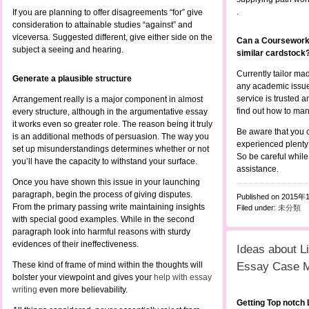
.
If you are planning to offer disagreements “for” give
consideration to attainable studies “against” and
viceversa. Suggested different, give either side on the
Can a Coursework 
subject a seeing and hearing.
similar cardstock
Currently tailor ma
Generate a plausible structure
any academic issue.
service is trusted a
Arrangement really is a major component in almost
find out how to ma
every structure, although in the argumentative essay
it works even so greater role. The reason being it truly
Be aware that you 
is an additional methods of persuasion. The way you
experienced plenty o
set up misunderstandings determines whether or not
So be careful while
you’ll have the capacity to withstand your surface.
assistance.
Once you have shown this issue in your launching
paragraph, begin the process of giving disputes.
Published on 2015年
From the primary passing write maintaining insights
Filed under:
未分類
with special good examples. While in the second
paragraph look into harmful reasons with sturdy
evidences of their ineffectiveness.
Ideas about L
These kind of frame of mind within the thoughts will
Essay Case 
bolster your viewpoint and gives your
help with essay
writing
even more believability.
Getting Top notch