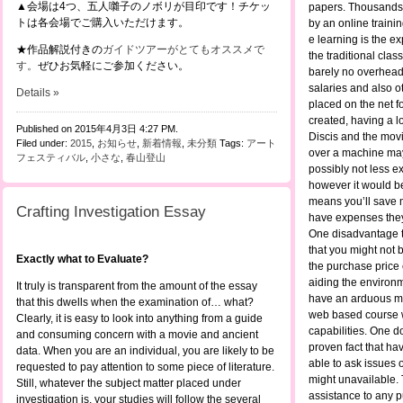
▲会場は4つ、五人囃子のノボリが目印です！チケッ
papers. Thousands 
トは各会場でご購入いただけます。
by an online traini
e learning is the e
★作品解説付きの
ガイドツアーがとてもオススメで
the traditional cla
す。
ぜひお気軽にご参加ください。
barely no overhead
salaries and also ot
Details »
placed on the net fo
created, having a lo
Published on 2015年4月3日 4:27 PM.
Discis and the movi
Filed under:
2015
,
お知らせ
,
新着情報
,
未分類
Tags:
アート
over a machine may
フェスティバル
,
小さな
,
春山登山
possibly not less e
however it would 
means you’ll save 
Crafting Investigation Essay
have expenses they
One disadvantage to
that you might not 
Exactly what to Evaluate?
the purchase price 
aiding the environ
It truly is transparent from the amount of the essay
have an arduous m
that this dwells when the examination of… what?
web based course 
Clearly, it is easy to look into anything from a guide
capabilities. One do
and consuming concern with a movie and ancient
proven fact that hav
data. When you are an individual, you are likely to be
able to ask issues of
requested to pay attention to some piece of literature.
might unavailable. 
Still, whatever the subject matter placed under
assistance to any pu
investigation is, your studies will follow the several