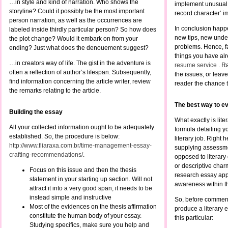
…in style and kind of narration. Who shows the
implement unusual 
storyline? Could it possibly be the most important
record character’ i
person narration, as well as the occurrences are
In conclusion happ
labeled inside thirdly particular person? So how does
new tips, new unde
the plot change? Would it embark on from your
problems. Hence, fa
ending? Just what does the denouement suggest?
things you have alr
…in creators way of life. The gist in the adventure is
resume service
. Ra
often a reflection of author’s lifespan. Subsequently,
the issues, or leav
find information concerning the article writer, review
reader the chance t
the remarks relating to the article.
The best way to ev
Building the essay
What exactly is lite
All your collected information ought to be adequately
formula detailing y
established. So, the procedure is below:
literary job. Right he
http://www.fliaraxa.com.br/time-management-essay-
supplying assessmen
crafting-recommendations/
.
opposed to literary
or descriptive charm,
Focus on this issue and then the thesis
research essay appe
statement in your starting up section. Will not
awareness within t
attract it into a very good span, it needs to be
instead simple and instructive
So, before commenci
Most of the evidences on the thesis affirmation
produce a literary e
constitute the human body of your essay.
this particular:
Studying specifics, make sure you help and