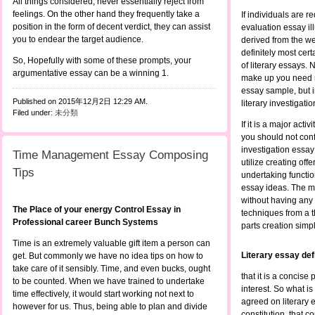
All things considered, never essentially reject from
feelings. On the other hand they frequently take a
If individuals are r
position in the form of decent verdict, they can assist
evaluation essay ill
you to endear the target audience.
derived from the we
definitely most ce
So, Hopefully with some of these prompts, your
of literary essays. 
argumentative essay can be a winning 1.
make up you need no
essay sample, but in
Published on 2015年12月2日 12:29 AM.
literary investigat
Filed under:
未分類
If it is a major activ
you should not conf
investigation essa
Time Management Essay Composing
utilize creating of
Tips
undertaking functio
essay ideas. The m
without having any 
The Place of your energy Control Essay in
techniques from a t
Professional career Bunch Systems
parts creation simp
Time is an extremely valuable gift item a person can
Literary essay de
get. But commonly we have no idea tips on how to
take care of it sensibly. Time, and even bucks, ought
that it is a concise
to be counted. When we have trained to undertake
interest. So what is
time effectively, it would start working not next to
agreed on literary e
however for us. Thus, being able to plan and divide
constitution, that c