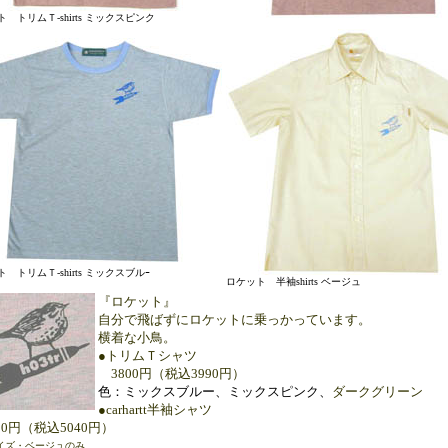
 トリムＴ-shirts ミックスピンク
 トリムＴ-shirts ミックスブルｰ
ロケット 半袖shirts ベージュ
『ロケット』
自分で飛ばずにロケットに乗っかっています。
横着な小鳥。
●トリムＴシャツ
3800円（税込3990円）
色：ミックスブルー、ミックスピンク、
ダークグリーン
●carhartt半袖シャツ
00円（税込5040円）
イズ・ベージュのみ