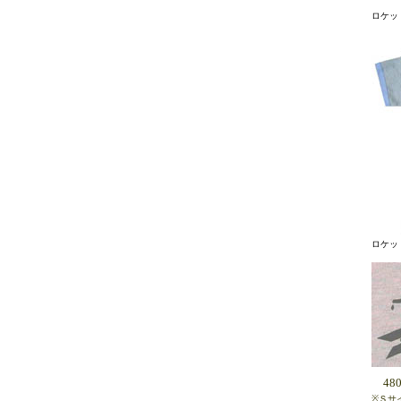
ロケット
ロケット
48
※Ｓサ