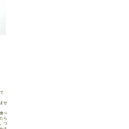
で
ませ
食べ
たら
。つ
かさ