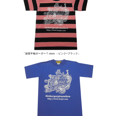
「波様半袖ボーダーＴ-shirts －ピンク×ブラック」