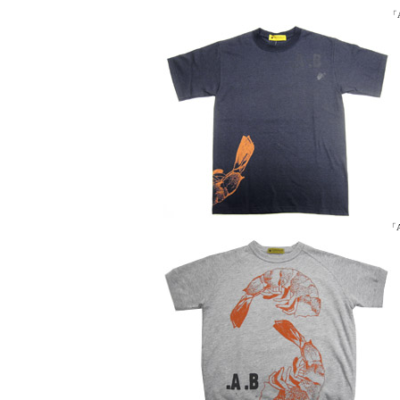
「A
「A